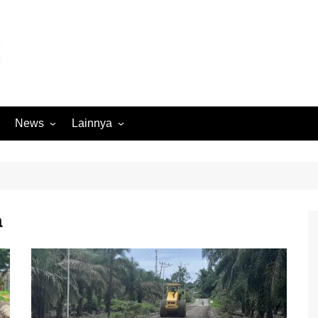
News
Lainnya
Hukum
Advertorial
Internasional
Ekbis
Kriminal
Medan Sekitarnya
a
Lintas Koramil – MS
Opini
Megapolitan
Pendidikan
Nasional
Sumut
Ormas
Tokoh
Peristiwa
Wisata