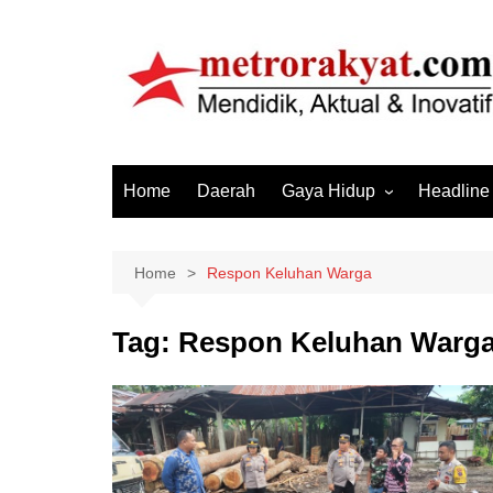
Skip
to
content
Home
Daerah
Gaya Hidup
Headline
Elektronik & Gadget
Hiburan
Home
Respon Keluhan Warga
Kesehatan
Tag:
Respon Keluhan Warg
Olahraga
Otomotif
Sosial & Budaya