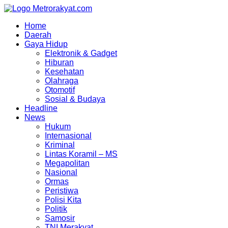
Skip
to
Home
content
Daerah
Gaya Hidup
Elektronik & Gadget
Hiburan
Kesehatan
Olahraga
Otomotif
Sosial & Budaya
Headline
News
Hukum
Internasional
Kriminal
Lintas Koramil – MS
Megapolitan
Nasional
Ormas
Peristiwa
Polisi Kita
Politik
Samosir
TNI Merakyat