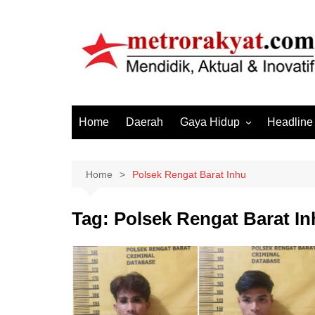
Skip
to
content
Home
Daerah
Gaya Hidup
Headline
Elektronik & Gadget
Hiburan
Home
Polsek Rengat Barat Inhu
Kesehatan
Tag:
Polsek Rengat Barat In
Olahraga
Otomotif
Sosial & Budaya