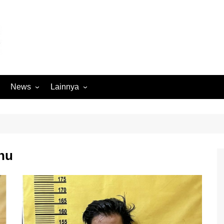
News
Lainnya
Hukum
Advertorial
Internasional
Ekbis
Kriminal
Medan Sekitarnya
hu
Lintas Koramil – MS
Opini
Megapolitan
Pendidikan
Nasional
Sumut
Ormas
Tokoh
Peristiwa
Wisata