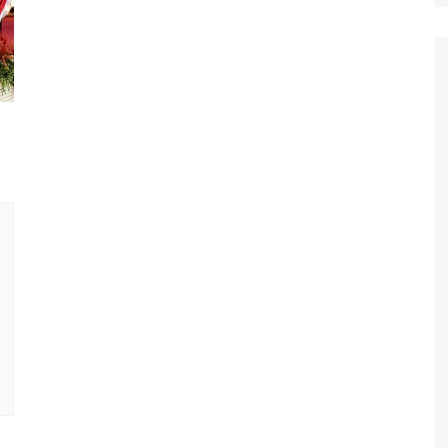
Polisi Kita
Politik
Samosir
TNI Merakyat