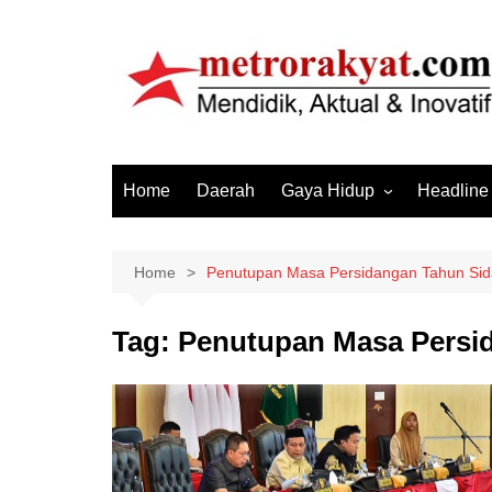
Skip
to
content
Home
Daerah
Gaya Hidup
Headline
Elektronik & Gadget
Hiburan
Home
Penutupan Masa Persidangan Tahun Si
Kesehatan
Tag:
Penutupan Masa Persi
Olahraga
Otomotif
Sosial & Budaya