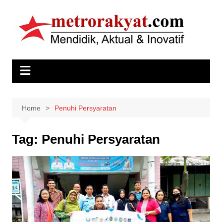
Skip
to
content
Home
Penuhi Persyaratan
Tag:
Penuhi Persyaratan