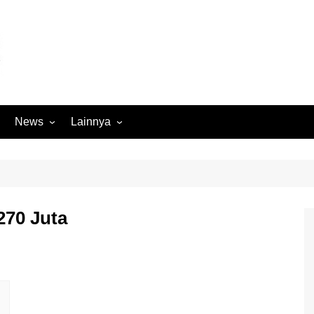
News
Lainnya
Hukum
Advertorial
Internasional
Ekbis
Kriminal
Medan Sekitarnya
270 Juta
Lintas Koramil – MS
Opini
Megapolitan
Pendidikan
Nasional
Sumut
Ormas
Tokoh
Peristiwa
Wisata