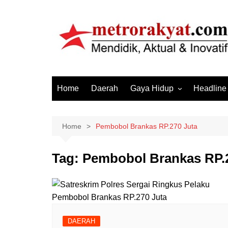
Skip
to
content
Home
Daerah
Gaya Hidup
Headline
Elektronik & Gadget
Hiburan
Home
Pembobol Brankas RP.270 Juta
Kesehatan
Tag:
Pembobol Brankas RP.
Olahraga
Otomotif
Sosial & Budaya
DAERAH