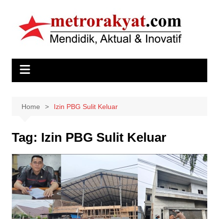
Skip
to
content
Home
Izin PBG Sulit Keluar
Tag:
Izin PBG Sulit Keluar