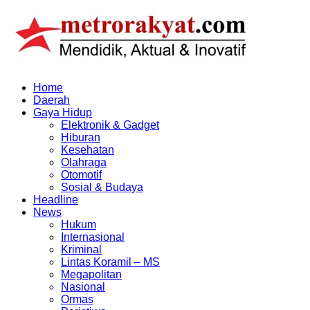
Skip
to
content
Home
Daerah
Gaya Hidup
Elektronik & Gadget
Hiburan
Kesehatan
Olahraga
Otomotif
Sosial & Budaya
Headline
News
Hukum
Internasional
Kriminal
Lintas Koramil – MS
Megapolitan
Nasional
Ormas