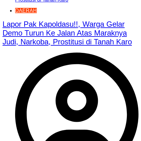
DAERAH
Lapor Pak Kapoldasu!!, Warga Gelar
Demo Turun Ke Jalan Atas Maraknya
Judi, Narkoba, Prostitusi di Tanah Karo