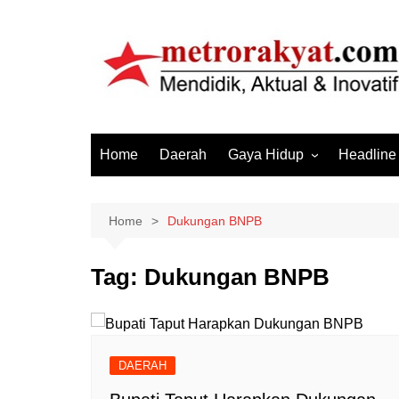
Skip
to
content
Home
Daerah
Gaya Hidup
Headline
Elektronik & Gadget
Hiburan
Home
Dukungan BNPB
Kesehatan
Tag:
Dukungan BNPB
Olahraga
Otomotif
Sosial & Budaya
DAERAH