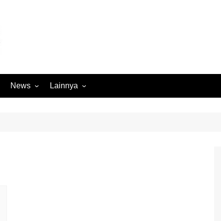
News
Lainnya
Hukum
Advertorial
Internasional
Ekbis
Kriminal
Medan Sekitarnya
Lintas Koramil – MS
Opini
Megapolitan
Pendidikan
Nasional
Sumut
Ormas
Tokoh
Peristiwa
Wisata