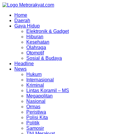
Skip
to
Home
content
Daerah
Gaya Hidup
Elektronik & Gadget
Hiburan
Kesehatan
Olahraga
Otomotif
Sosial & Budaya
Headline
News
Hukum
Internasional
Kriminal
Lintas Koramil – MS
Megapolitan
Nasional
Ormas
Peristiwa
Polisi Kita
Politik
Samosir
TNI Merakyat