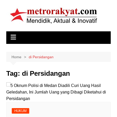
Skip
to
content
Home
di Persidangan
Tag:
di Persidangan
HUKUM