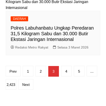
DAERAH
Polres Labuhanbatu Ungkap Peredaran
31,5 Kilogram Sabu dan 30.000 Butir
Ekstasi Jaringan Internasional
Redaksi Metro Rakyat
Selasa 3 Maret 2026
Paginasi
Prev
1
2
3
4
5
…
pos
2,423
Next