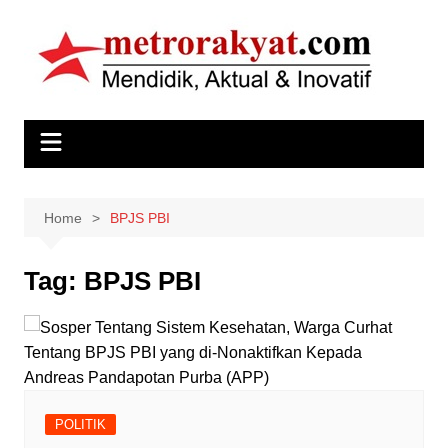
Skip
to
content
Home
BPJS PBI
Tag:
BPJS PBI
POLITIK