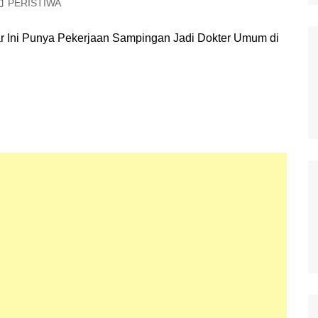
PERISTIWA
Polisi Kita
Politik
Samosir
TNI Merakyat