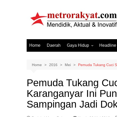
Skip
to
content
Home
Daerah
Gaya Hidup
Headline
Elektronik & Gadget
Hiburan
Home
2016
Mei
Pemuda Tukang Cuci S
Kesehatan
Pemuda Tukang Cuci
Olahraga
Karanganyar Ini Pu
Otomotif
Sosial & Budaya
Sampingan Jadi Do