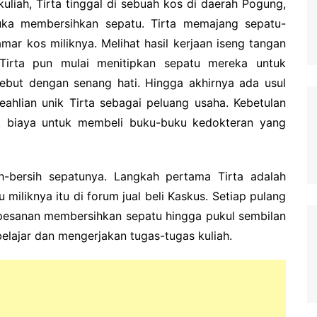
uliah, Tirta tinggal di sebuah kos di daerah Pogung,
 suka membersihkan sepatu.
Tirta memajang sepatu-
amar kos miliknya.
Melihat hasil kerjaan iseng tangan
Tirta pun mulai menitipkan sepatu mereka untuk
sebut dengan senang hati.
Hingga akhirnya ada usul
eahlian unik Tirta sebagai peluang usaha.
Kebetulan
k biaya untuk membeli buku-buku kedokteran yang
h-bersih sepatunya.
Langkah pertama Tirta adalah
iliknya itu di forum jual beli Kaskus.
Setiap pulang
n pesanan membersihkan sepatu hingga pukul sembilan
belajar dan mengerjakan tugas-tugas kuliah.