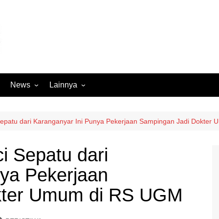
News
Lainnya
Hukum
Advertorial
Internasional
Ekbis
epatu dari Karanganyar Ini Punya Pekerjaan Sampingan Jadi Dokter
Kriminal
Medan Sekitarnya
 Sepatu dari
Lintas Koramil – MS
Opini
nya Pekerjaan
Megapolitan
Pendidikan
Nasional
Sumut
kter Umum di RS UGM
Ormas
Tokoh
Peristiwa
Wisata