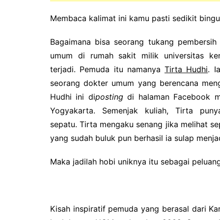
Membaca kalimat ini kamu pasti sedikit bing
Bagaimana bisa seorang tukang pembersih 
umum di rumah sakit milik universitas k
terjadi.
Pemuda itu namanya
Tirta Hudhi
.
I
seorang dokter umum yang berencana meng
Hudhi ini di
posting
di halaman Facebook mil
Yogyakarta.
Semenjak kuliah, Tirta pun
sepatu.
Tirta mengaku senang jika melihat se
yang sudah buluk pun berhasil ia sulap menjad
Maka jadilah hobi uniknya itu sebagai peluan
Kisah inspiratif pemuda yang berasal dari Kar