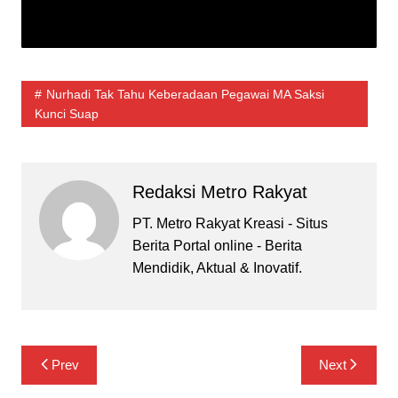
Nurhadi Tak Tahu Keberadaan Pegawai MA Saksi
Kunci Suap
Redaksi Metro Rakyat
PT. Metro Rakyat Kreasi - Situs
Berita Portal online - Berita
Mendidik, Aktual & Inovatif.
Navigasi
Prev
Next
pos