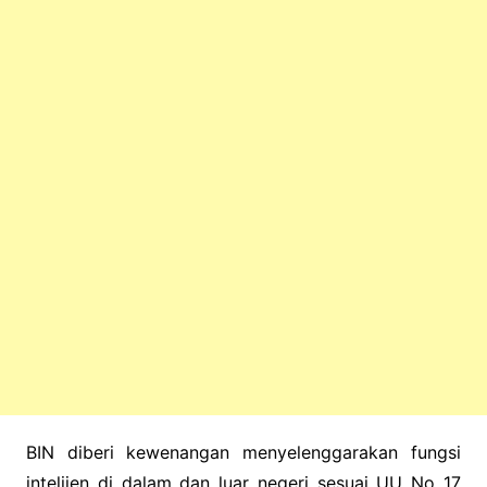
BIN diberi kewenangan menyelenggarakan fungsi
intelijen di dalam dan luar negeri sesuai UU No 17